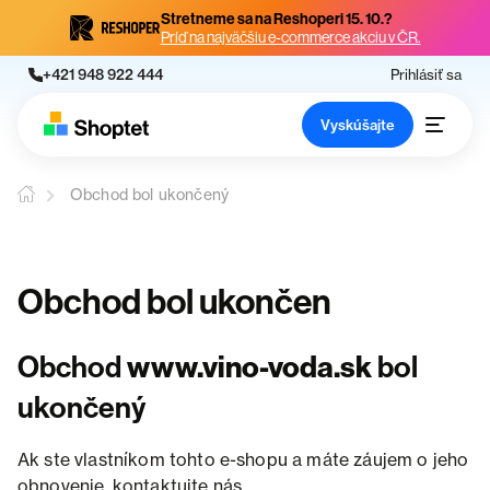
Stretneme sa na Reshoperi 15. 10.?
Príď na najväčšiu e-commerce akciu v ČR.
+421 948 922 444
Prihlásiť sa
Vyskúšajte
Obchod bol ukončený
Obchod bol ukončen
Obchod
www.vino-voda.sk
bol
ukončený
Ak ste vlastníkom tohto e-shopu a máte záujem o jeho
obnovenie, kontaktujte nás.