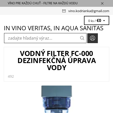
VÍNO PRE KAŽDÚ CHUŤ - FILTRE NA KAŽDÚ VODU
vino.kodrianka
@
gmail.com
€0
0 ks /
IN VINO VERITAS, IN AQUA SANITAS
VODNÝ FILTER FC-000
DEZINFEKČNÁ ÚPRAVA
VODY
492