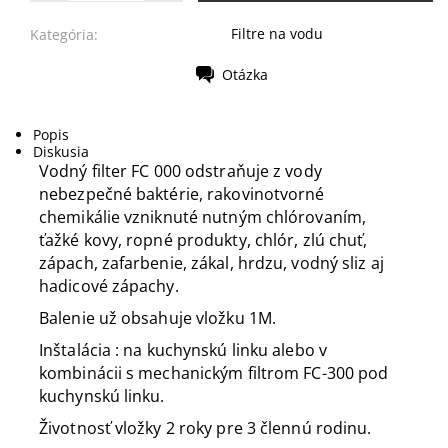
Filtre na vodu
Kategória:
Otázka
Tlač
Popis
Diskusia
Vodný filter FC 000 odstraňuje z vody
nebezpečné baktérie, rakovinotvorné
chemikálie vzniknuté nutným chlórovaním,
ťažké kovy, ropné produkty, chlór, zlú chuť,
zápach, zafarbenie, zákal, hrdzu, vodný sliz aj
hadicové zápachy.
Balenie už obsahuje vložku 1M.
Inštalácia : na kuchynskú linku alebo v
kombinácii s mechanickým filtrom FC-300 pod
kuchynskú linku.
Životnosť vložky 2 roky pre 3 člennú rodinu.